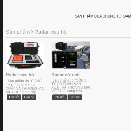
Sản phẩm
Radar cứu hộ
Radar cứu hộ
Radar cứu hộ
Sản phẩm do "CÔNG
Sản phẩm do "CÔNG
TY CỔ PHẦN SẢN
TY CỔ PHẦN SẢN
XUẤT VÀ THƯƠNG MẠI
XUẤT VÀ THƯƠNG MẠI
VIỆT ÚC" cung cấp.
VIỆT ÚC" cung cấp.
Chi tiết
Liên hệ
Chi tiết
Liên hệ