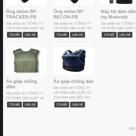
Ống nhòm BF-
Ống nhòm BF-
Máy bộ đàm cầ
TRACKER-PB
RECON-PB
tay Motorola
Sản phẩm do "CÔNG TY
Sản phẩm do "CÔNG TY
Sản phẩm do "CÔNG T
CỔ PHẦN SẢN XUẤT VÀ
CỔ PHẦN SẢN XUẤT VÀ
CỔ PHẦN SẢN XUẤT 
THƯƠNG MẠI VIỆT ÚC"
THƯƠNG MẠI VIỆT ÚC"
THƯƠNG MẠI VIỆT ÚC
Chi tiết
Liên hệ
Chi tiết
Liên hệ
Chi tiết
Liên hệ
cung cấp.
cung cấp.
cung cấp.
Áo giáp chống
Áo giáp chống đạn
đâm
Sản phẩm do "CÔNG TY
CỔ PHẦN SẢN XUẤT VÀ
Sản phẩm do "CÔNG TY
THƯƠNG MẠI VIỆT ÚC"
CỔ PHẦN SẢN XUẤT VÀ
cung cấp.
THƯƠNG MẠI VIỆT ÚC"
Chi tiết
Liên hệ
Chi tiết
Liên hệ
cung cấp.
Đầu 