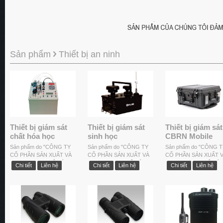
Sản phẩm
Thiết bị an ninh
Thiết bị giám sát
Thiết bị giám sát
Thiết bị giám sát
chất hóa học
sinh học
CBRN Mobile
Sản phẩm do "CÔNG TY
Sản phẩm do "CÔNG TY
Sản phẩm do "CÔNG T
CỔ PHẦN SẢN XUẤT VÀ
CỔ PHẦN SẢN XUẤT VÀ
CỔ PHẦN SẢN XUẤT 
THƯƠNG MẠI VIỆT ÚC"
THƯƠNG MẠI VIỆT ÚC"
THƯƠNG MẠI VIỆT ÚC
Chi tiết
Liên hệ
Chi tiết
Liên hệ
Chi tiết
Liên hệ
cung cấp.
cung cấp.
cung cấp.