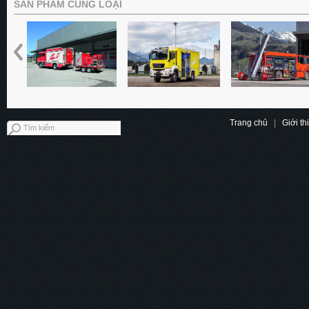
SẢN PHẨM CÙNG LOẠI
Trang chủ
|
Giới th