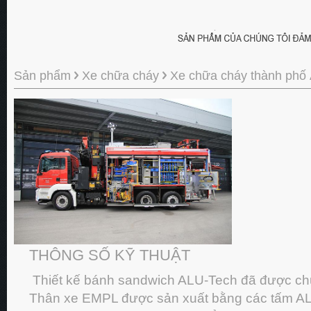
Sản phẩm
Xe chữa cháy
Xe chữa cháy thành phố
THÔNG SỐ KỸ THUẬT
Thiết kế bánh sandwich ALU-Tech đã được ch
Thân xe EMPL được sản xuất bằng các tấm AL