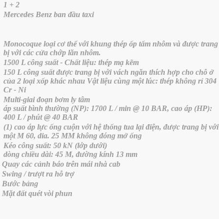
1 + 2
Mercedes Benz ban đầu taxi
Monocoque loại cơ thể với khung thép ốp tấm nhôm và được trang
bị với các cửa chớp lăn nhôm.
1500 L công suất - Chất liệu: thép mạ kẽm
150 L công suất được trang bị với vách ngăn thích hợp cho chỗ ở
của 2 loại xốp khác nhau Vật liệu cùng một lúc: thép không rỉ 304
Cr - Ni
Multi-giai đoạn bơm ly tâm
áp suất bình thường (NP): 1700 L / min @ 10 BAR, cao áp (HP):
400 L / phút @ 40 BAR
(1) cao áp lực ống cuộn với hệ thống tua lại điện, được trang bị với
một M 60, dia. 25 MM không đóng mở ống
Kéo công suất: 50 kN (lớp dưới)
dòng chiều dài: 45 M, đường kính 13 mm
Quay các cảnh báo trên mái nhà cab
Swing / trượt ra hỗ trợ
Bước bảng
Mặt đất quét vòi phun