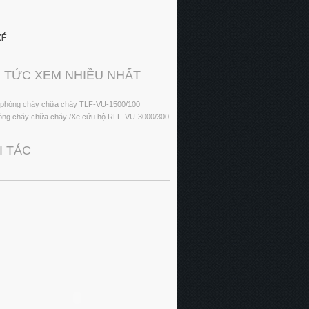
N TỨC XEM NHIỀU NHẤT
 phòng cháy chữa cháy TLF-VU-1500/100
òng cháy chữa cháy /Xe cứu hộ RLF-VU-3000/300
I TÁC