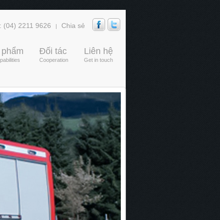
: (04) 2211 9626
Chia sẻ
|
 phẩm
Đối tác
Liên hệ
abilities
Cooperation
Get in touch