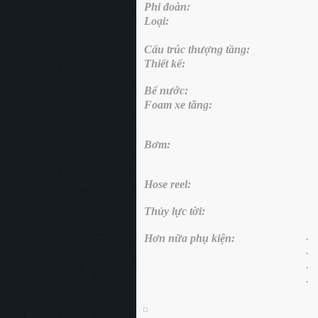
Phi đoàn:
Loại:
Cấu trúc thượng tầng:
Thiết kế:
Bể nước:
Foam xe tăng:
Bơm:
Hose reel:
Thủy lực tời:
Hơn nữa phụ kiện:
·
·
·
·