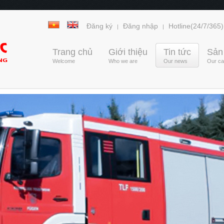
Đăng ký
Đăng nhập
Hotline(24/7/365)
|
|
Trang chủ
Giới thiệu
Tin tức
Sản
Welcome
Who we are
Our news
Our cap