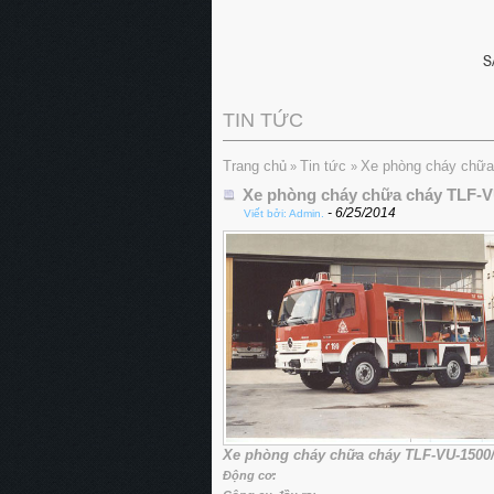
TIN TỨC
Trang chủ
Tin tức
Xe phòng cháy chữa
»
»
Xe phòng cháy chữa cháy TLF-V
- 6/25/2014
Viết bởi: Admin.
Xe phòng cháy chữa cháy TLF-VU-1500
Động cơ: