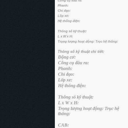
Công cụ đầu ra:
Phanh:
Chỉ đạo:
Lốp xe:
Hệ thống điện:
Thông số kỹ thuật:
L x W x H:
Trọng lượng hoạt động: Trục hệ thống:
Thông số kỹ thuật chi tiết:
Động cơ:
Công cụ đầu ra:
Phanh:
Chỉ đạo:
Lốp xe:
Hệ thống điện:
Thông số kỹ thuật:
L x W x H:
Trọng lượng hoạt động: Trục hệ
thống:
CAB: