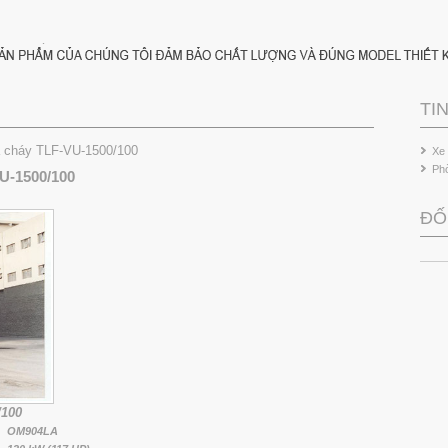
TI
 cháy TLF-VU-1500/100
Xe
Ph
U-1500/100
ĐỐ
/100
OM904LA